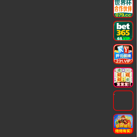
.
.
.
.
.
.